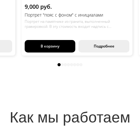
9,000 руб.
1
Портрет "пояс с фоном" с инициалами
По
Портрет на памятнике из гранита, выполненный
По
гравировкой. В эту стоимость входит надпись с
гр
нию
инициалами, датами и небольшой эпитафией. По желанию
ин
а,
заказчика можно добавить символы (крест, звезда Давида,
за
полумесяц), что не повлияет на стоимость.
по
В корзину
Подробнее
Как мы работаем