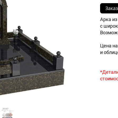
Заказ
Арка из
с широк
Возможн
Цена на
и облиц
*Детали
стоимос