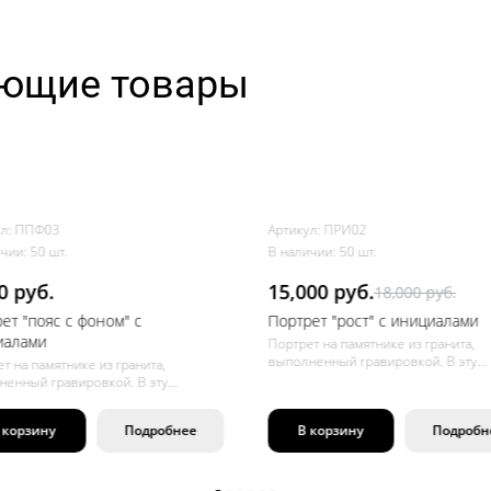
ующие товары
ул: ППФ03
Артикул: ПРИ02
чии: 50 шт.
В наличии: 50 шт.
0 руб.
15,000 руб.
18,000 руб.
ет "пояс с фоном" с
Портрет "рост" с инициалами
иалами
Портрет на памятнике из гранита,
выполненный гравировкой. В эту
т на памятнике из гранита,
стоимость входит надпись с инициа
ненный гравировкой. В эту
датами и небольшой эпитафией. По
сть входит надпись с инициалами,
желанию заказчика можно добавит
и и небольшой эпитафией. По
 корзину
Подробнее
В корзину
Подробн
символы (крест, звезда Давида,
ию заказчика можно добавить
полумесяц), что не повлияет на
ы (крест, звезда Давида,
стоимость.
сяц), что не повлияет на
сть.