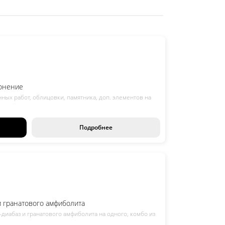
ронение
нных работ, облицовки, памятника, доп. элементов на
Подробнее
и гранатового амфиболита
-диабаз и гранатового амфиболита на одного, комбо из