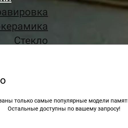
равировка
окерамика
Стекло
ятники
о
го
и
азаны только самые популярные модели памятн
Остальные доступны по вашему запросу!
лекс