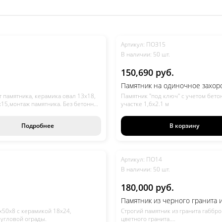
Артикул: ПОЗ15
В наличии: 50 шт.
150,690 руб.
Памятник на одиночное захо
т памятника, керамика овал 13х18,
Памятник "под ключ" с учетом бето
0х15,монтаж памятника. Без бетонных
участке 1,6х2.1 м
Подробнее
В корзину
Оставьте заявку
Перезвоним в течение 10 минут
Артикул: ПО14
В наличии: 50 шт.
Телефон:
180,000 руб.
Памятник из черного гранита 
х50х8 с керамикой 18х24,
Строгий памятник из гранита габбро
угловой ограды.
цветного гранита.