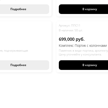
Цену уточняйте у консультанта.
Подробнее
В корзину
Отправить заявку
Артикул: ППС11
В наличии: 50 шт.
699,000 руб.
Комплекс Портик с колоннами
ция, подчеркивающая
Памятник в виде портика, архитек
Цену уточняйте у консультанта.
Подробнее
В корзину