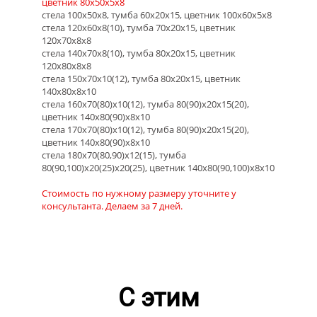
цветник 80х50х5х8
стела 100х50х8, тумба 60х20х15, цветник 100х60х5х8
стела 120х60х8(10), тумба 70х20х15, цветник
120х70х8х8
стела 140х70х8(10), тумба 80х20х15, цветник
120х80х8х8
стела 150х70х10(12), тумба 80х20х15, цветник
140х80х8х10
стела 160х70(80)х10(12), тумба 80(90)х20х15(20),
цветник 140х80(90)х8х10
стела 170х70(80)х10(12), тумба 80(90)х20х15(20),
цветник 140х80(90)х8х10
стела 180х70(80,90)х12(15), тумба
80(90,100)х20(25)х20(25), цветник 140х80(90,100)х8х10
Стоимость по нужному размеру уточните у
консультанта. Делаем за 7 дней.
С этим