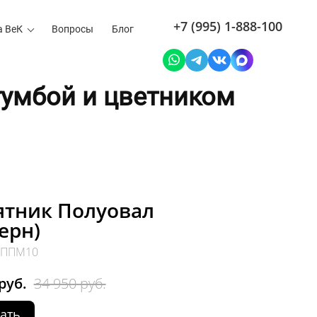
+7 (995) 1-888-100
а ВеК
Вопросы
Блог
тумбой и цветником
тник Полуовал
ерн)
: ППМ10
руб.
34 950 руб.
ать