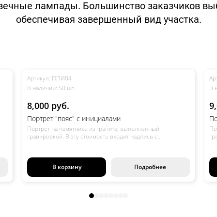
овечные лампады. Большинство заказчиков выб
обеспечивая завершенный вид участка.
Артикул: ППФ03
Ар
В наличии: 50 шт.
В 
9,000 руб.
1
Портрет "пояс с фоном" с инициалами
По
Портрет на памятнике из гранита, выполненный
По
гравировкой. В эту стоимость входит надпись с
гр
нию
инициалами, датами и небольшой эпитафией. По желанию
ин
а,
заказчика можно добавить символы (крест, звезда Давида,
за
полумесяц), что не повлияет на стоимость.
по
В корзину
Подробнее