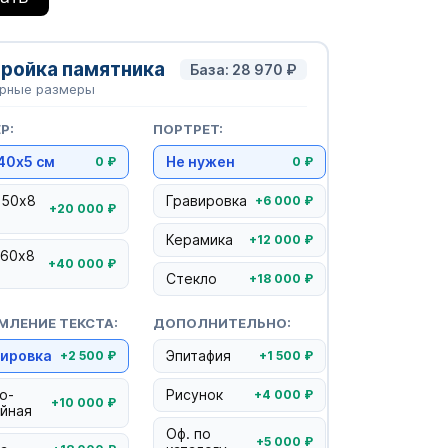
ройка памятника
База:
28 970
₽
ярные размеры
Р:
ПОРТРЕТ:
40х5 см
Не нужен
0 ₽
0 ₽
×50х8
Гравировка
+6 000 ₽
+20 000 ₽
Керамика
+12 000 ₽
×60х8
+40 000 ₽
Стекло
+18 000 ₽
ЛЕНИЕ ТЕКСТА:
ДОПОЛНИТЕЛЬНО:
вировка
Эпитафия
+2 500 ₽
+1 500 ₽
о-
Рисунок
+4 000 ₽
+10 000 ₽
йная
Оф. по
+5 000 ₽