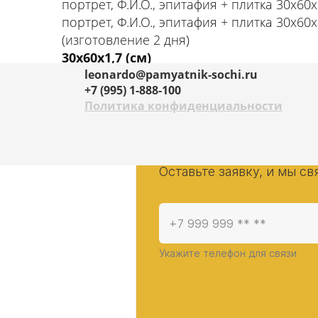
портрет, Ф.И.О., эпитафия + плитка 30х60х
портрет, Ф.И.О., эпитафия + плитка 30х60х
(изготовление 2 дня)
30х60х1,7 (см)
30х60х1,7 (см); 40х60х2 (см)
leonardo@pamyatnik-sochi.ru
+
7 (995) 1-888-100
40х60х6 (см)
Политика конфиденциальности
Закажите усл
Оставьте заявку, и мы с
Укажите телефон для связи