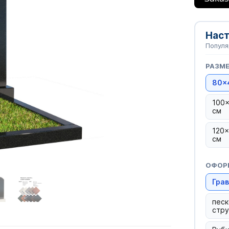
Наст
Попул
РАЗМЕ
80×
100
см
120
см
ОФОРМ
Гра
песк
стру