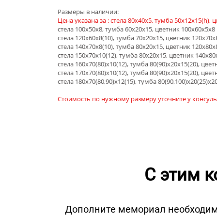
Размеры в наличии:
Цена указана за : стела 80х40х5, тумба 50х12х15(h), 
стела 100х50х8, тумба 60х20х15, цветник 100х60х5х8
стела 120х60х8(10), тумба 70х20х15, цветник 120х70х
стела 140х70х8(10), тумба 80х20х15, цветник 120х80х
стела 150х70х10(12), тумба 80х20х15, цветник 140х80
стела 160х70(80)х10(12), тумба 80(90)х20х15(20), цве
стела 170х70(80)х10(12), тумба 80(90)х20х15(20), цве
стела 180х70(80,90)х12(15), тумба 80(90,100)х20(25)х2
Стоимость по нужному размеру уточните у консульт
С этим 
Дополните мемориал необходимым