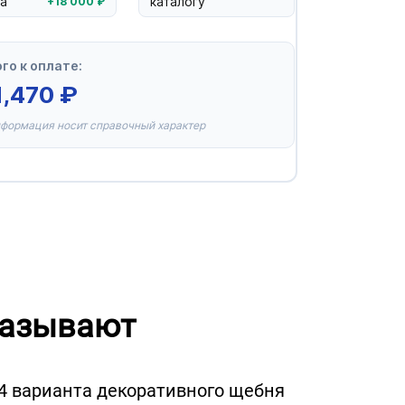
а
каталогу
+18 000 ₽
го к оплате:
1,470
₽
нформация носит справочный характер
казывают
 4 варианта декоративного щебня