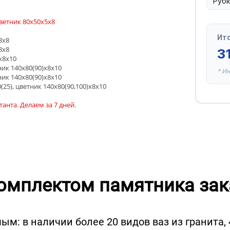
Рубк
цветник 80х50х5х8
Ито
8х8
8х8
3
х8х10
тник 140х80(90)х8х10
* И
тник 140х80(90)х8х10
0(25), цветник 140х80(90,100)х8х10
анта. Делаем за 7 дней.
комплектом памятника за
: в наличии более 20 видов ваз из гранита,