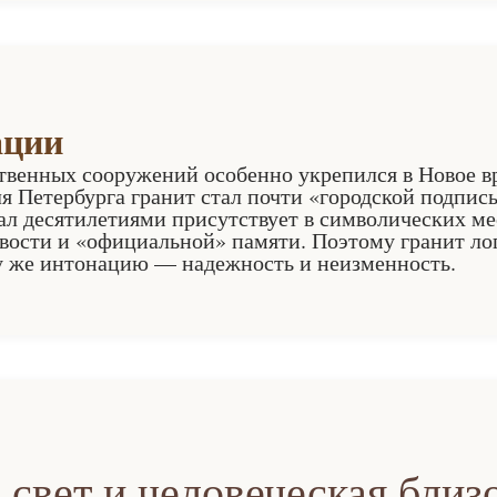
ации
венных сооружений особенно укрепился в Новое вр
я Петербурга гранит стал почти «городской подпис
иал десятилетиями присутствует в символических ме
ивости и «официальной» памяти. Поэтому гранит ло
у же интонацию — надежность и неизменность.
 свет и человеческая близ