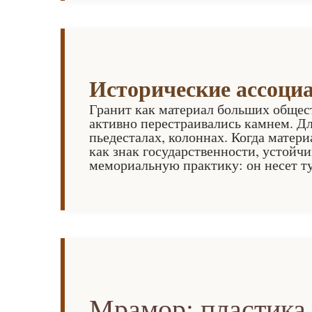
Исторические ассоци
Гранит как материал больших общест
активно перестраивались камнем. Дл
пьедесталах, колоннах. Когда матер
как знак государственности, устойч
мемориальную практику: он несет т
Мрамор: пластика,