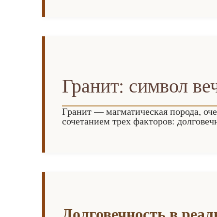
Гранит: символ ве
Гранит — магматическая порода, оче
сочетанием трех факторов: долговеч
Долговечность в реал