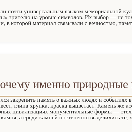
али почти универсальным языком мемориальной кул
ы» зрителю на уровне символов. Их выбор — не тол
и, в которой материал связывали с вечностью, памя
 почему именно природные
лся закрепить память о важных людях и событиях в
веет, глина хрупка, краска выцветает. Камень же а
зных цивилизациях монументальные формы — стелы
камня, а среди камней постепенно выделились те, ч