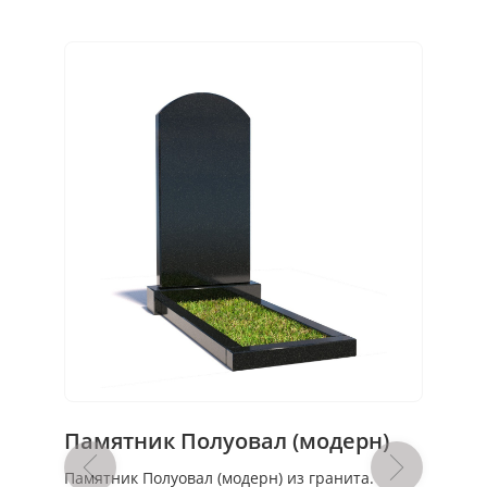
Памятник Полуовал (модерн)
Памя
чная и
Памятник Полуовал (модерн) из гранита.
Памятни