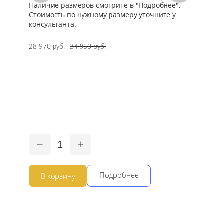
Наличие размеров смотрите в "Подробнее".
памятни
нее".
Стоимость по нужному размеру уточните у
стелы.
те у
консультанта.
Наличие
Стоимос
консуль
28 970 руб.
34 950 руб.
28 970 р
1
Подробнее
В корзину
В ко